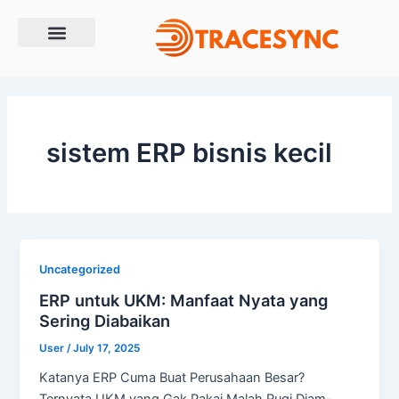
Skip
to
content
sistem ERP bisnis kecil
Uncategorized
ERP untuk UKM: Manfaat Nyata yang
Sering Diabaikan
User
/
July 17, 2025
Katanya ERP Cuma Buat Perusahaan Besar?
Ternyata UKM yang Gak Pakai Malah Rugi Diam-