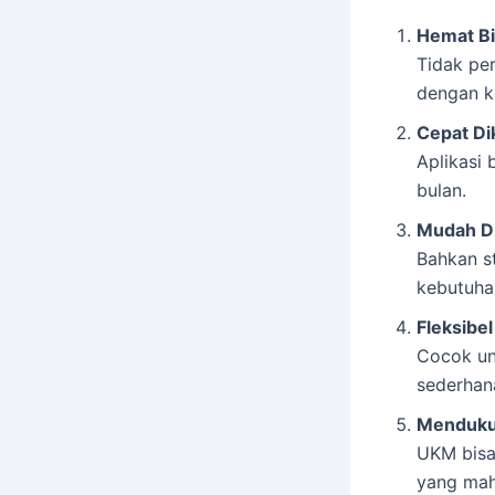
Hemat B
Tidak pe
dengan k
Cepat D
Aplikasi 
bulan.
Mudah D
Bahkan s
kebutuha
Fleksibel
Cocok un
sederhan
Menduku
UKM bisa
yang mah