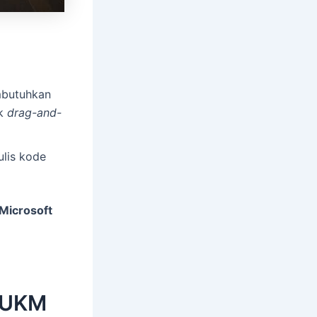
mbutuhkan
uk
drag-and-
lis kode
Microsoft
 UKM