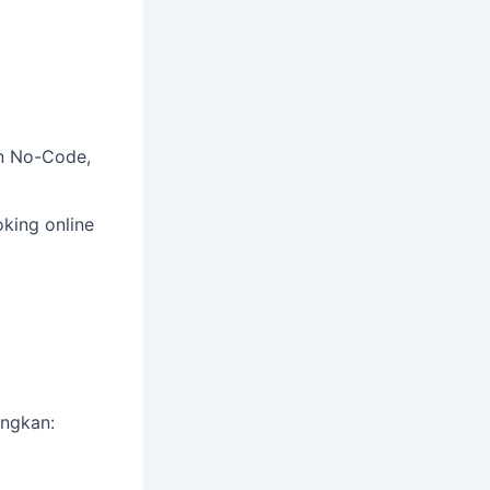
an No-Code,
ing online
angkan: