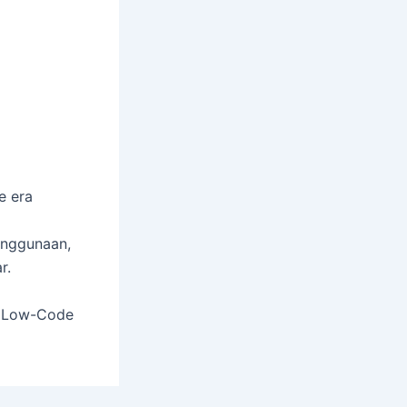
e era
enggunaan,
r.
an Low-Code