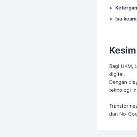
Ketergan
Isu keam
Kesim
Bagi UKM, 
digital.
Dengan biay
teknologi i
Transformas
dan No-Cod