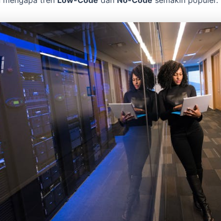
an mengapa tren
Low-Code
dan
No-Code
semakin populer.