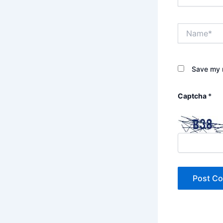
Name*
Save my n
Captcha
*