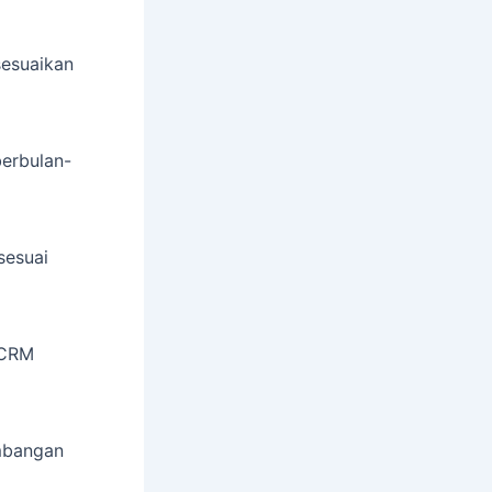
sesuaikan
berbulan-
sesuai
 CRM
mbangan