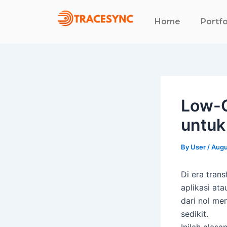
Skip
to
Home
Portfo
content
Low-C
untuk
By
User
/
Augu
Di era tran
aplikasi at
dari nol me
sedikit.