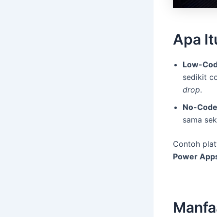
Apa I
Low-Co
sedikit 
drop
.
No-Cod
sama seka
Contoh plat
Power Apps
Manfa