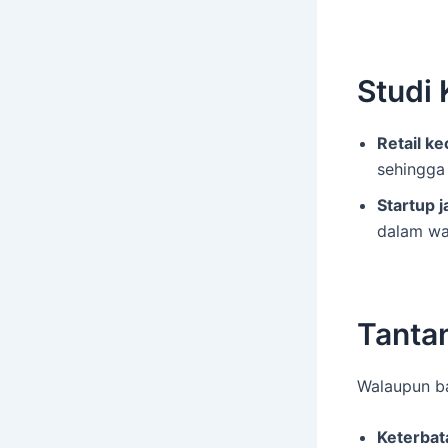
Studi
Retail kec
sehingga 
Startup j
dalam wa
Tanta
Walaupun ba
Keterbat