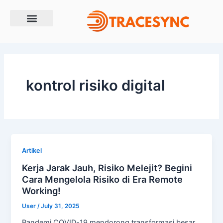
Skip
to
content
kontrol risiko digital
Artikel
Kerja Jarak Jauh, Risiko Melejit? Begini
Cara Mengelola Risiko di Era Remote
Working!
User
/
July 31, 2025
Pandemi COVID-19 mendorong transformasi besar